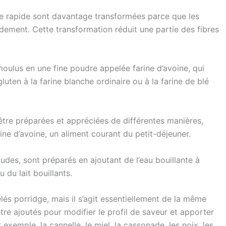
ine rapide sont davantage transformées parce que les
pidement. Cette transformation réduit une partie des fibres
oulus en une fine poudre appelée farine d’avoine, qui
luten à la farine blanche ordinaire ou à la farine de blé
 être préparées et appréciées de différentes manières,
rine d’avoine, un aliment courant du petit-déjeuner.
udes, sont préparés en ajoutant de l’eau bouillante à
u du lait bouillants.
és porridge, mais il s’agit essentiellement de la même
re ajoutés pour modifier le profil de saveur et apporter
exemple, la cannelle, le miel, la cassonade, les noix, les