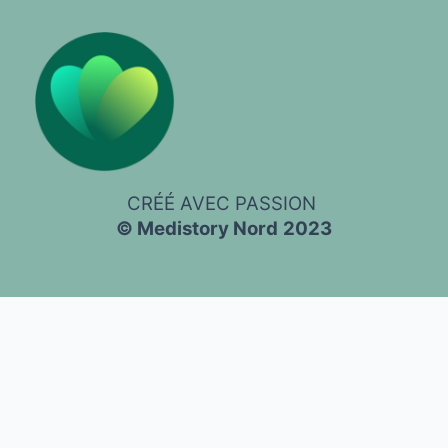
CRÉÉ AVEC PASSION
© Medistory Nord
2023
Nous respectons votre vie privée !
Ce site web utilise des cookies
et technologies similaires pour assurer le bon fonctionnement du
site, améliorer votre expérience utilisateur et à des fins d'analyse
et de marketing.
Lisez notre politique de confidentialité
Tout accepter
Uniquement les essentiels