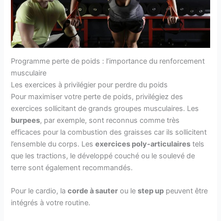
Programme perte de poids : l’importance du renforcement
musculaire
Les exercices à privilégier pour perdre du poids
Pour maximiser votre perte de poids, privilégiez des
exercices sollicitant de grands groupes musculaires. Les
burpees
, par exemple, sont reconnus comme très
efficaces pour la combustion des graisses car ils sollicitent
l’ensemble du corps. Les
exercices poly-articulaires
tels
que les tractions, le développé couché ou le soulevé de
terre sont également recommandés.
Pour le cardio, la
corde à sauter
ou le
step up
peuvent être
intégrés à votre routine.